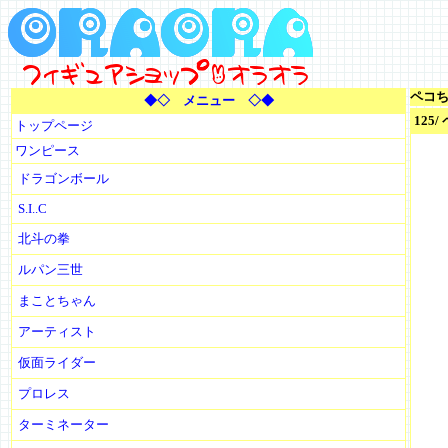
ペコ
◆◇ メニュー ◇◆
125
トップページ
ワンピース
ドラゴンボール
S.I..C
北斗の拳
ルパン三世
まことちゃん
アーティスト
仮面ライダー
プロレス
ターミネーター