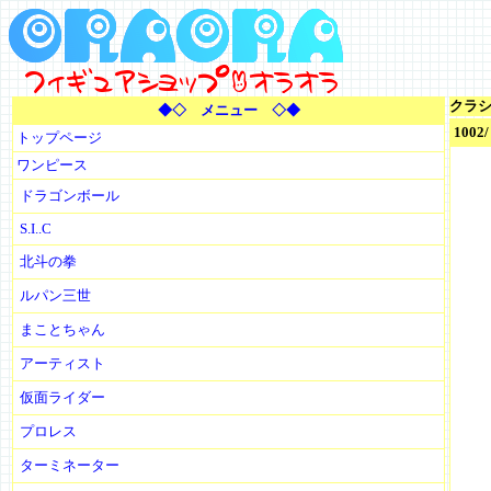
クラ
◆◇ メニュー ◇◆
100
トップページ
ワンピース
ドラゴンボール
S.I..C
北斗の拳
ルパン三世
まことちゃん
アーティスト
仮面ライダー
プロレス
ターミネーター