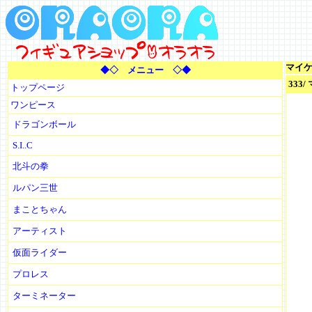
マイ
◆◇ メニュー ◇◆
333
トップページ
ワンピース
ドラゴンボール
S.I..C
北斗の拳
ルパン三世
まことちゃん
アーティスト
仮面ライダー
プロレス
ターミネーター