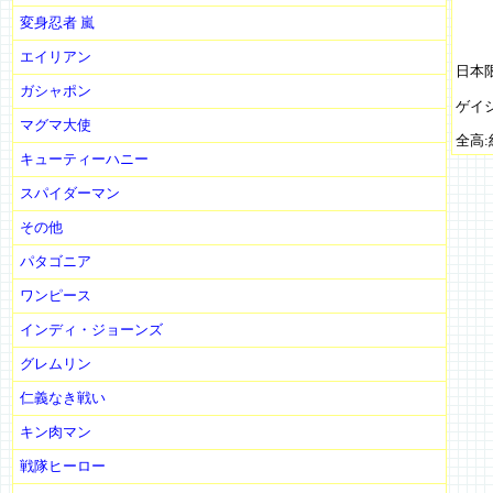
変身忍者 嵐
エイリアン
日本
ガシャポン
ゲイ
マグマ大使
全高:
キューティーハニー
スパイダーマン
その他
パタゴニア
ワンピース
インディ・ジョーンズ
グレムリン
仁義なき戦い
キン肉マン
戦隊ヒーロー