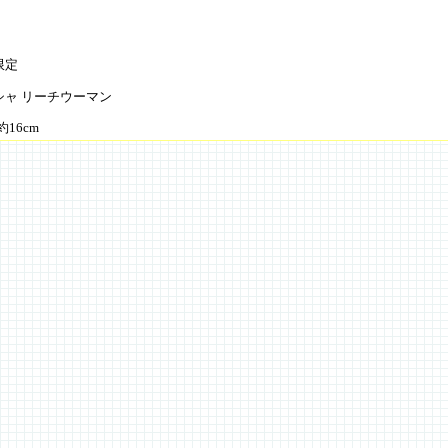
限定
シャ リーチウーマン
約16cm