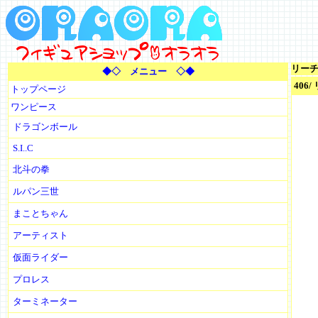
リー
◆◇ メニュー ◇◆
406
トップページ
ワンピース
ドラゴンボール
S.I..C
北斗の拳
ルパン三世
まことちゃん
アーティスト
仮面ライダー
プロレス
ターミネーター