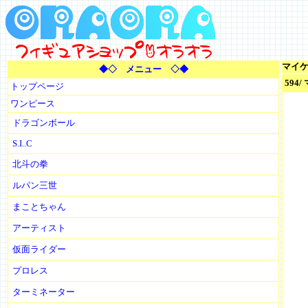
マイ
◆◇ メニュー ◇◆
594
トップページ
ワンピース
ドラゴンボール
S.I..C
北斗の拳
ルパン三世
まことちゃん
アーティスト
仮面ライダー
プロレス
ターミネーター