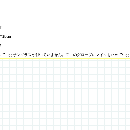
年
約29cm
品
していたサングラスが付いていません。左手のグローブにマイクを止めていた