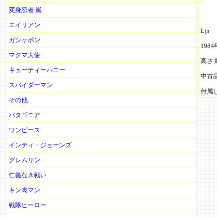
変身忍者 嵐
エイリアン
Ljn
ガシャポン
1984
マグマ大使
高さ 
キューティーハニー
中古
スパイダーマン
付属
その他
パタゴニア
ワンピース
インディ・ジョーンズ
グレムリン
仁義なき戦い
キン肉マン
戦隊ヒーロー