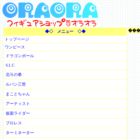
���
◆◇ メニュー ◇◆
トップページ
ワンピース
ドラゴンボール
S.I..C
北斗の拳
ルパン三世
まことちゃん
アーティスト
仮面ライダー
プロレス
ターミネーター