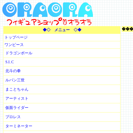
���
◆◇ メニュー ◇◆
トップページ
ワンピース
ドラゴンボール
S.I..C
北斗の拳
ルパン三世
まことちゃん
アーティスト
仮面ライダー
プロレス
ターミネーター