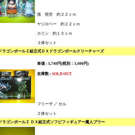
孫 悟空 約２２ｃｍ
ヤジロベー 約２２ｃｍ
カリン 約１５ｃｍ
３体セット
5/ ドラゴンボールＺ組立式ＤＸドラゴンボールクリーチャーズ
単価 :
3,740円(税別：3,400円)
在庫数 :
SOLD OUT
フリーザ ／ セル
２体セット
4/ ドラゴンボールＺ ＤＸ組立式ソフビフィギュア〜魔人ブウ〜