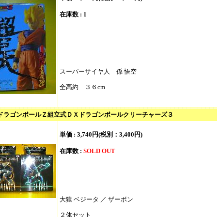
在庫数 : 1
スーパーサイヤ人 孫 悟空
全高約 ３６cm
6/ ドラゴンボールＺ組立式ＤＸドラゴンボールクリーチャーズ３
単価 :
3,740円(税別：3,400円)
在庫数 :
SOLD OUT
大猿 ベジータ ／ ザーボン
２体セット