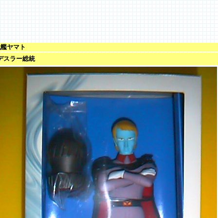
戦艦ヤマト
/ デスラー総統