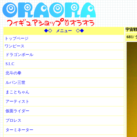
宇宙
◆◇ メニュー ◇◆
681
トップページ
ワンピース
ドラゴンボール
S.I..C
北斗の拳
ルパン三世
まことちゃん
アーティスト
仮面ライダー
プロレス
ターミネーター